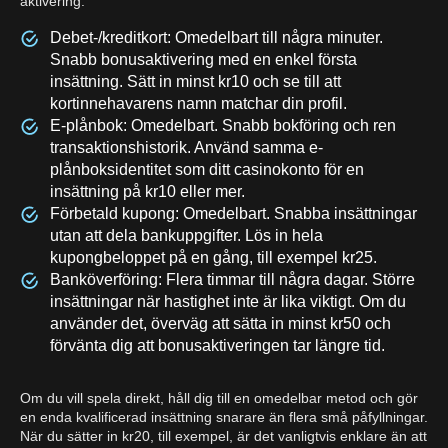
aktivering.
Debet-/kreditkort: Omedelbart till några minuter.
Snabb bonusaktivering med en enkel första
insättning. Sätt in minst kr10 och se till att
kortinnehavarens namn matchar din profil.
E-plånbok: Omedelbart. Snabb bokföring och ren
transaktionshistorik. Använd samma e-
plånboksidentitet som ditt casinokonto för en
insättning på kr10 eller mer.
Förbetald kupong: Omedelbart. Snabba insättningar
utan att dela bankuppgifter. Lös in hela
kupongbeloppet på en gång, till exempel kr25.
Banköverföring: Flera timmar till några dagar. Större
insättningar när hastighet inte är lika viktigt. Om du
använder det, överväg att sätta in minst kr50 och
förvänta dig att bonusaktiveringen tar längre tid.
Om du vill spela direkt, håll dig till en omedelbar metod och gör
en enda kvalificerad insättning snarare än flera små påfyllningar.
När du sätter in kr20, till exempel, är det vanligtvis enklare än att