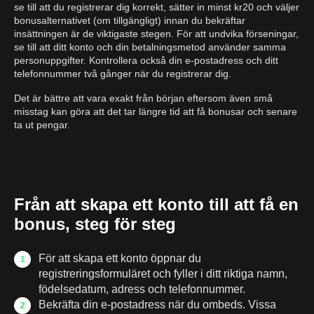
se till att du registrerar dig korrekt, sätter in minst kr20 och väljer
bonusalternativet (om tillgängligt) innan du bekräftar
insättningen är de viktigaste stegen. För att undvika förseningar,
se till att ditt konto och din betalningsmetod använder samma
personuppgifter. Kontrollera också din e-postadress och ditt
telefonnummer två gånger när du registrerar dig.
Det är bättre att vara exakt från början eftersom även små
misstag kan göra att det tar längre tid att få bonusar och senare
ta ut pengar.
Från att skapa ett konto till att få en
bonus, steg för steg
För att skapa ett konto öppnar du
registreringsformuläret och fyller i ditt riktiga namn,
födelsedatum, adress och telefonnummer.
Bekräfta din e-postadress när du ombeds. Vissa