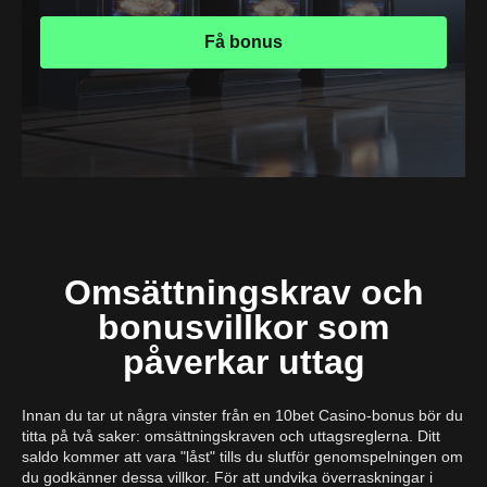
Få bonus
Omsättningskrav och
bonusvillkor som
påverkar uttag
Innan du tar ut några vinster från en 10bet Casino-bonus bör du
titta på två saker: omsättningskraven och uttagsreglerna. Ditt
saldo kommer att vara "låst" tills du slutför genomspelningen om
du godkänner dessa villkor. För att undvika överraskningar i