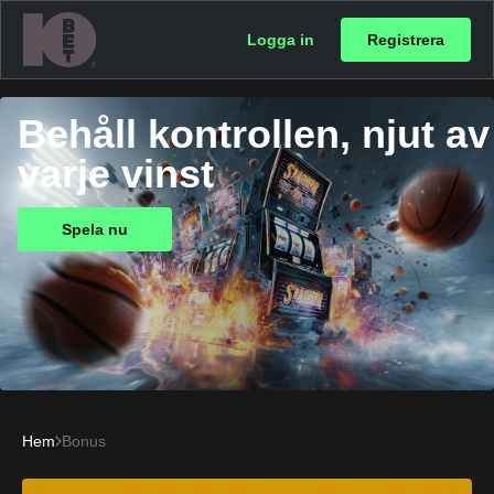
Logga in
Registrera
Behåll kontrollen, njut av
varje vinst
Spela nu
Hem
Bonus