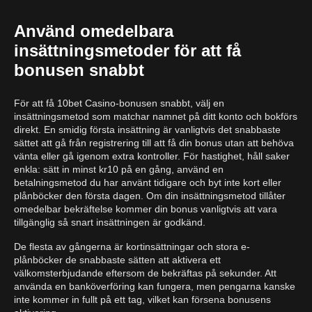
Använd omedelbara
insättningsmetoder för att få
bonusen snabbt
För att få 10bet Casino-bonusen snabbt, välj en
insättningsmetod som matchar namnet på ditt konto och bokförs
direkt. En smidig första insättning är vanligtvis det snabbaste
sättet att gå från registrering till att få din bonus utan att behöva
vänta eller gå igenom extra kontroller. För hastighet, håll saker
enkla: sätt in minst kr10 på en gång, använd en
betalningsmetod du har använt tidigare och byt inte kort eller
plånböcker den första dagen. Om din insättningsmetod tillåter
omedelbar bekräftelse kommer din bonus vanligtvis att vara
tillgänglig så snart insättningen är godkänd.
De flesta av gångerna är kortinsättningar och stora e-
plånböcker de snabbaste sätten att aktivera ett
välkomsterbjudande eftersom de bekräftas på sekunder. Att
använda en banköverföring kan fungera, men pengarna kanske
inte kommer in fullt på ett tag, vilket kan försena bonusens