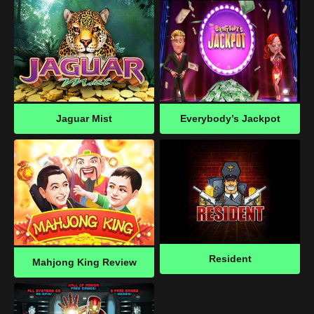
Jaguar Mist
Everybody’s Jackpot
Resident
Mahjong King Review