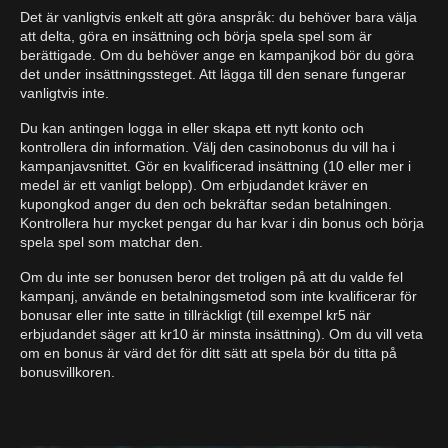
Det är vanligtvis enkelt att göra anspråk: du behöver bara välja
att delta, göra en insättning och börja spela spel som är
berättigade. Om du behöver ange en kampanjkod bör du göra
det under insättningssteget. Att lägga till den senare fungerar
vanligtvis inte.
Du kan antingen logga in eller skapa ett nytt konto och
kontrollera din information. Välj den casinobonus du vill ha i
kampanjavsnittet. Gör en kvalificerad insättning (10 eller mer i
medel är ett vanligt belopp). Om erbjudandet kräver en
kupongkod anger du den och bekräftar sedan betalningen.
Kontrollera hur mycket pengar du har kvar i din bonus och börja
spela spel som matchar den.
Om du inte ser bonusen beror det troligen på att du valde fel
kampanj, använde en betalningsmetod som inte kvalificerar för
bonusar eller inte satte in tillräckligt (till exempel kr5 när
erbjudandet säger att kr10 är minsta insättning). Om du vill veta
om en bonus är värd det för ditt sätt att spela bör du titta på
bonusvillkoren.