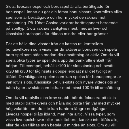
Slots, livecasinospel och bordsspel är alla berättigade för
bonusspel. Innan du gör din första bonusinsats, kontrollera vilka
spel som är berättigade och hur mycket de räknas mot
omsättning. På 10bet Casino varierar berättigandet beroende
på speltyp. Slots räknas vanligtvis mest, medan live- och
klassiska bordsspel ofta räknas mindre eller har gränser.
För att hålla dina vinster från att kastas ut, kontrollera
bonusvillkoren som visas när du aktiverar bonusen och spela
bara spel som stöds medan din omsättning är aktiv. Om du vill
spela olika typer av spel, dela upp din bankrulle enkelt från
början. Till exempel, behåll kr100 för slotsatsning och avsätt
kr20 till kr30 för låginsats sidospel endast när det tydligt är
tillåtet. De viktigaste spelen som kan spelas för bonuspengar är
vanligtvis slots. Klassiska 3-hjuls-slots och nyare videoslots är
båda typer av slots som bidrar med minst 100 % till omsättning.
Om du vill uppfylla dina krav snabbt bör du fokusera på slots
med stabil träffrekvens och hålla dig borta från val med mycket
hög volatilitet om du inte kan hantera längre nedgångar.
Livecasinospel tillåts ibland, men inte alltid. Vissa typer, som
vissa live-spelshower eller roulettebord, kanske inte tillåts alls,
eller de kan tillåtas men betala ut mindre än slots. Om du vill