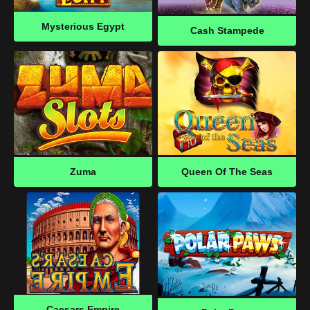
Mysterious Egypt
Cash Stampede
Zuma
Queen Of The Seas
Bar Bar Black Sheep