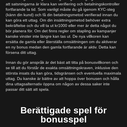
att satsningarna är klara kan verifiering och betalningskontroller
fortfarande ta tid. Som vanligt måste du gå igenom KYC-steg
(känn din kund) och få din betalningsmetod verifierad innan du
kan göra ett uttag. Om din insättningsmetod behöver extra
bekräftelse och du vill ta ut kr1000 eller mer är detta något du
bör planera för. Om det finns regler om stapling av kampanjer
kanske vinster inte längre kan tas ut. De nya villkoren kan
ersätta de gamla eller återställa omsättningen om du aktiverar
en ny bonus medan den gamla fortfarande är aktiv. Detta kan
försena ditt uttag.
Innan du gör anspråk är det bäst att titta på bonusvillkoren och
se till att du förstår de exakta omsättningskraven, inklusive den
största insats du kan göra, tidsgränsen och eventuella maximala
uttag. Du kanske är bättre av att hoppa över bonusen och hålla
dina uttagsalternativ öppna om någon av dessa saker inte
passar ditt sätt att spela.
Berättigade spel för
bonusspel