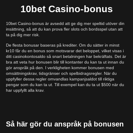
10bet Casino-bonus
10bet Casino-bonus är avsedd att ge dig mer speltid utöver din
insättning, så att du kan prova fler slots och bordsspel utan att
ta på dig mer risk.
De flesta bonusar baseras på krediter. Om du sätter in minst
kr10 får du en bonus som motsvarar det beloppet, vilket visas i
ditt casinokontosaldo så snart betalningen har bekräftats. Det är
bra att veta hur bonusen blir till kontanter du kan ta ut innan du
gör anspråk på den. I verkligheten kommer bonusen med
omsättningskrav, tidsgränser och spelbidragsregler. När du
uppfyller dessa regler omvandlas kampanjsaldot till riktiga
pengar som du kan ta ut. Till exempel kan du ta ut $500 när du
har uppfyllt alla krav.
Så här gör du anspråk på bonusen