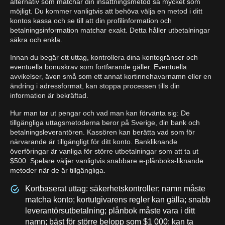
alternativ som matchar din insättningsmetod så mycket som
möjligt. Du kommer vanligtvis att behöva välja en metod i ditt
kontos kassa och se till att din profilinformation och
betalningsinformation matchar exakt. Detta håller utbetalningar
säkra och enkla.
Innan du begär ett uttag, kontrollera dina kontogränser och
eventuella bonuskrav som fortfarande gäller. Eventuella
avvikelser, även små som ett annat kortinnehavarnamn eller en
ändring i adressformat, kan stoppa processen tills din
information är bekräftad.
Hur man tar ut pengar och vad man kan förvänta sig: De
tillgängliga uttagsmetoderna beror på Sverige, din bank och
betalningsleverantören. Kassören kan berätta vad som för
närvarande är tillgängligt för ditt konto. Bankliknande
överföringar är vanliga för större utbetalningar som att ta ut
$500. Spelare väljer vanligtvis snabbare e-plånboks-liknande
metoder när de är tillgängliga.
Kortbaserat uttag: säkerhetskontroller; namn måste
matcha konto; kortutgivarens regler kan gälla; snabb
leverantörsutbetalning; plånbok måste vara i ditt
namn; bäst för större belopp som $1 000; kan ta