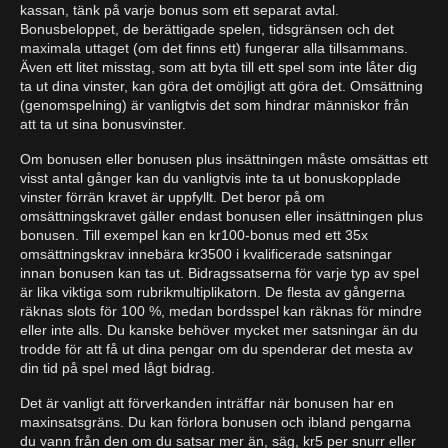
kassan, tänk på varje bonus som ett separat avtal.
Bonusbeloppet, de berättigade spelen, tidsgränsen och det
maximala uttaget (om det finns ett) fungerar alla tillsammans.
Även ett litet misstag, som att byta till ett spel som inte låter dig
ta ut dina vinster, kan göra det omöjligt att göra det. Omsättning
(genomspelning) är vanligtvis det som hindrar människor från
att ta ut sina bonusvinster.
Om bonusen eller bonusen plus insättningen måste omsättas ett
visst antal gånger kan du vanligtvis inte ta ut bonuskopplade
vinster förrän kravet är uppfyllt. Det beror på om
omsättningskravet gäller endast bonusen eller insättningen plus
bonusen. Till exempel kan en kr100-bonus med ett 35x
omsättningskrav innebära kr3500 i kvalificerade satsningar
innan bonusen kan tas ut. Bidragssatserna för varje typ av spel
är lika viktiga som rubrikmultiplikatorn. De flesta av gångerna
räknas slots för 100 %, medan bordsspel kan räknas för mindre
eller inte alls. Du kanske behöver mycket mer satsningar än du
trodde för att få ut dina pengar om du spenderar det mesta av
din tid på spel med lågt bidrag.
Det är vanligt att förverkanden inträffar när bonusen har en
maxinsatsgräns. Du kan förlora bonusen och ibland pengarna
du vann från den om du satsar mer än, säg, kr5 per snurr eller