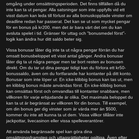
omgång under omsättningsperioden. Det finns tillfällen då du
inte kan ta ut pengar. Alla satsningar som inte uppfylls vid ett
visst datum kan leda till förlust av alla bonuskopplade vinster om
deadline redan har passerat. Det kan se ut som mycket pengar
för en bonus på kr200, men det är bara värt det om du kan
avsluta spelet i tid. Gränser för uttag och "bonusmedel först"-
logik kan ändra hur ditt saldo beter sig.
Vissa bonusar låter dig inte ta ut några pengar förrän du har
omsatt bonusbeloppet ett visst antal gånger. Andra bonusar
låter dig ta ut några pengar men tar bort resten av bonusen
direkt. Om du tar ut dina pengar tidigt kan du förlora ett kr50-
bonussaldo, även om du fortfarande har kontanter på ditt konto.
Bonusar som inte löper ut: En icke-klibbig bonus kan tas ut, men
en klibbig bonus måste användas först. En icke-klibbig bonus
kan omsättas först och omvandlas till kontanter snabbare, men
villkoren för varje erbjudande är olika. Det maximala beloppet du
kan ta ut är begränsat av villkoren för din bonus. Till exempel,
om din bonus ger dig vinster som är värda mer än $500,
kommer du inte att kunna ta ut dem. Vissa villkor tillåter inte
jackpottar, livecasinon eller vissa spelleverantörer.
Att använda begränsade spel kan göra dina
omsättningsframsteg och uttagsrättigheter ogiltiga. Även efter