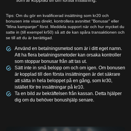
som är kopplad till din första insättning.
Tips: Om du gör en kvalificerad insättning som kr20 och
bonusen inte visas direkt, kontrollera avsnittet "Bonusar" eller
"Mina kampanjer" först. Meddela support när och hur mycket du
satte in (till exempel kr50) så att de kan spåra transaktionen och
se till att du är berättigad.
Använd en betalningsmetod som är i ditt eget namn.
Att ha flera betalningsmetoder kan orsaka kontroller
som stoppar bonusar från att tas ut.
Sätt inte in små belopp om och om igen. Om bonusen
är kopplad till den första insättningen är det säkrare
att sätta in hela beloppet på en gång, som kr30,
istället för tre insättningar på kr10.
Ta en bild av bekräftelsen från kassan. Detta hjälper
dig om du behöver bonushjälp senare.